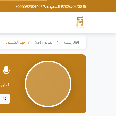
2026/08/08
السعودية
+966559290446
الرئيسية
الفنانون (ف)
فهد الكبيسي
فنان
ط