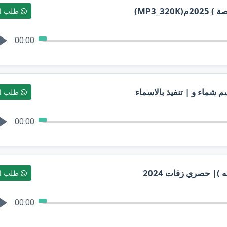
MP3_3)
طلب ال
00:00
م شماء و | تنفيذ بالاسماء
طلب ال
00:00
)| حصري زفات 2024
طلب ال
00:00