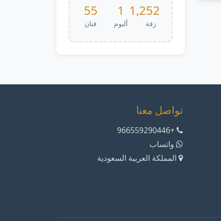
55
1
1,252
زفة
ألبوم
فنان
تواصل معنا
+966559290446
واتساب
المملكة العربية السعودية