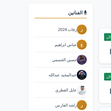
الفنانين
ز
زفات 2024
آن
ع
عباس ابراهيم
حسين الجسمي
عبدالمجيد عبدالله
آن
عايل القطري
ر
راشد الفارس