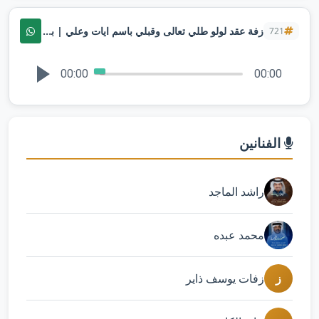
زفة عقد لولو طلي تعالى وقبلي باسم ايات وعلي | بصوت ملاك لطلب بدون حقوق
721
00:00
00:00
الفنانين
راشد الماجد
محمد عبده
ز
زفات يوسف ذاير