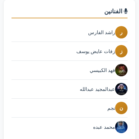
الفنانين
ر
راشد الفارس
ز
زفات عايض يوسف
فهد الكبيسي
عبدالمجيد عبدالله
ن
نجم
محمد عبده