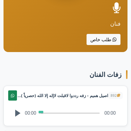
فنان
طلب خاص
زفات الفنان
اصيل هميم - زفه رددوا لاقبلت لاإله إلا الله (حصرياً ) 2025م
892
00:00
00:00