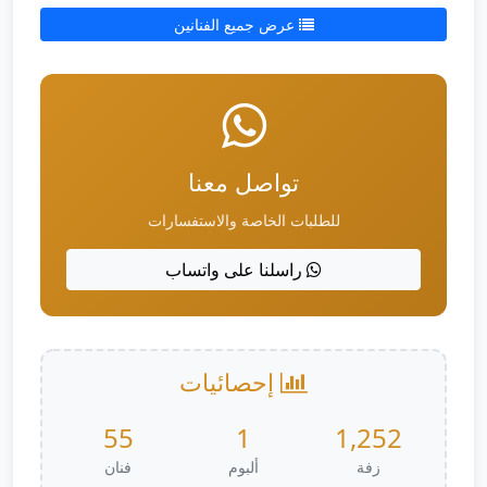
عرض جميع الفنانين
تواصل معنا
للطلبات الخاصة والاستفسارات
راسلنا على واتساب
إحصائيات
55
1
1,252
زفة
ألبوم
فنان