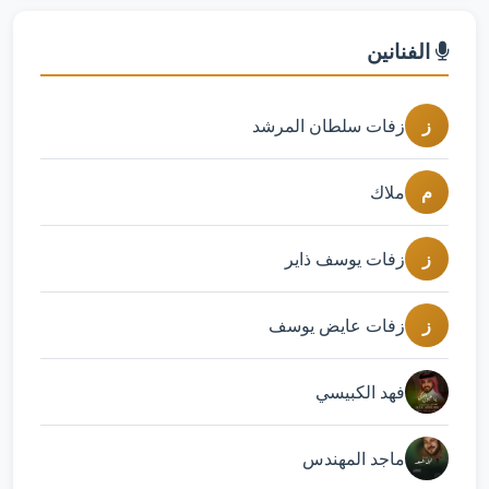
الفنانين
ز
زفات سلطان المرشد
م
ملاك
ز
زفات يوسف ذاير
ز
زفات عايض يوسف
فهد الكبيسي
ماجد المهندس