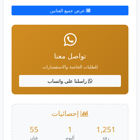
عرض جميع الفنانين
تواصل معنا
للطلبات الخاصة والاستفسارات
راسلنا على واتساب
إحصائيات
55
1
1,251
زفة
ألبوم
فنان