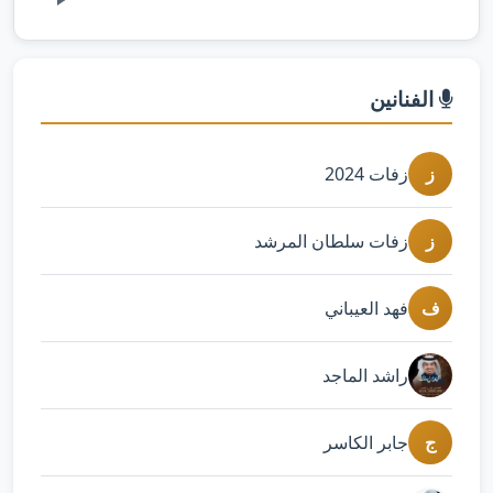
الفنانين
ز
زفات 2024
ز
زفات سلطان المرشد
ف
فهد العيباني
راشد الماجد
ج
جابر الكاسر