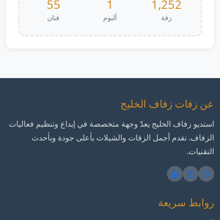
55
1
1,252
زفة
ألبوم
فنان
عن زفات زفاف الخليج
استديو زفاف الخليج يعدّ وجهة متخصصة في إبداع وتنظيم فعاليات
الزفاف. نقدم أجمل الزفات والشيلات بأعلى جودة وبأحدث
التقنيات.
روابط سريعة