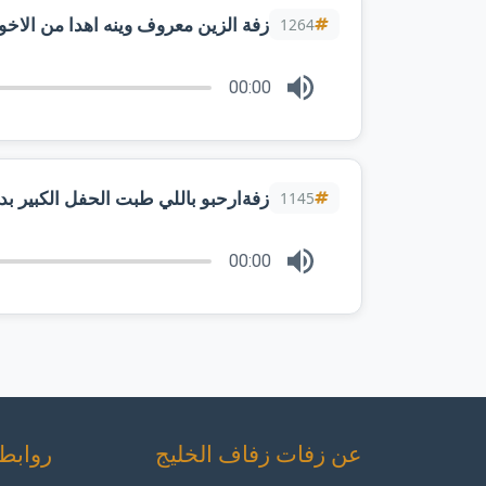
زفة الزين معروف وينه اهدا من الاخو
1264
00:00
زفةارحبو باللي طبت الحفل الكبير ب
1145
00:00
عن زفات زفاف الخليج
روابط