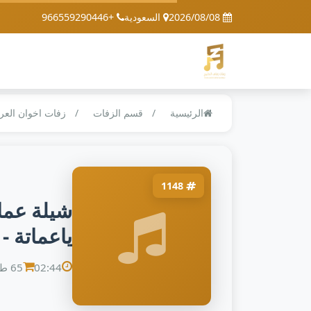
2026/08/08
السعودية
+966559290446
الرئيسية
قسم الزفات
زفات اخوان الع
1148
شيلة عما
ياعماتة -
02:44
65 طلب