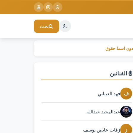
بحث
بدون اسما حقوق
الفنانين
ف
فهد العيباني
عبدالمجيد عبدالله
ز
زفات عايض يوسف