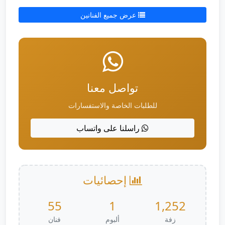
عرض جميع الفنانين
تواصل معنا
للطلبات الخاصة والاستفسارات
راسلنا على واتساب
إحصائيات
55
1
1,252
زفة
ألبوم
فنان