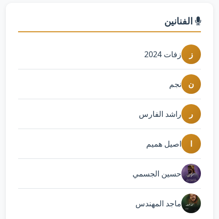
الفنانين
ز
زفات 2024
ن
نجم
ر
راشد الفارس
ا
اصيل هميم
حسين الجسمي
ماجد المهندس