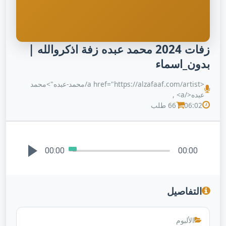
زفات 2024 محمد عبده زفة اذكروالله |
بدون_اسماء
<a href="https://alzafaaf.com/artist/محمد-عبده">محمد
عبده</a> ,
06:02
66 طلب
00:00
00:00
التفاصيل
الألبوم