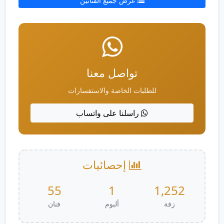
عرض جميع الفنانين
تواصل معنا
للطلبات الخاصة والاستفسارات
راسلنا على واتساب
إحصائيات
55
1
1,252
زفة
ألبوم
فنان