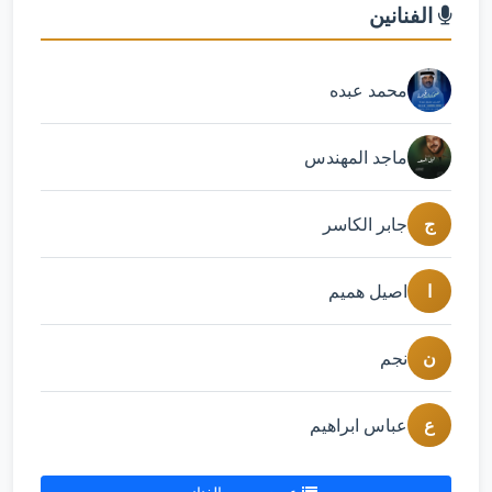
الفنانين
محمد عبده
ماجد المهندس
ج
جابر الكاسر
ا
اصيل هميم
ن
نجم
ع
عباس ابراهيم