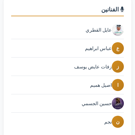
الفنانين
عايل القطري
ع
عباس ابراهيم
ز
زفات عايض يوسف
ا
اصيل هميم
حسين الجسمي
ن
نجم