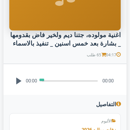
اغنية مولوده، جتنا ديم ولخير فاض بقدومها
_ بشارة بعد خمس اسنين _ تنفيذ بالاسماء
04:17
65 طلب
00:00
00:00
التفاصيل
الألبوم
زفات مواليد 2026