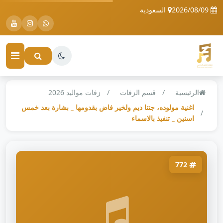
2026/08/09
السعودية
الرئيسية
قسم الزفات
زفات مواليد 2026
اغنية مولوده، جتنا ديم ولخير فاض بقدومها _ بشارة بعد خمس
اسنين _ تنفيذ بالاسماء
772