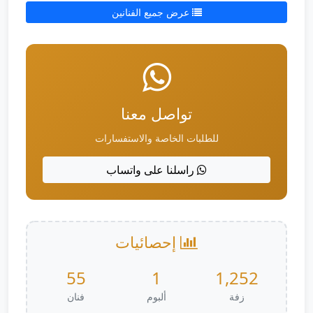
عرض جميع الفنانين
تواصل معنا
للطلبات الخاصة والاستفسارات
راسلنا على واتساب
إحصائيات
55
1
1,252
زفة
ألبوم
فنان