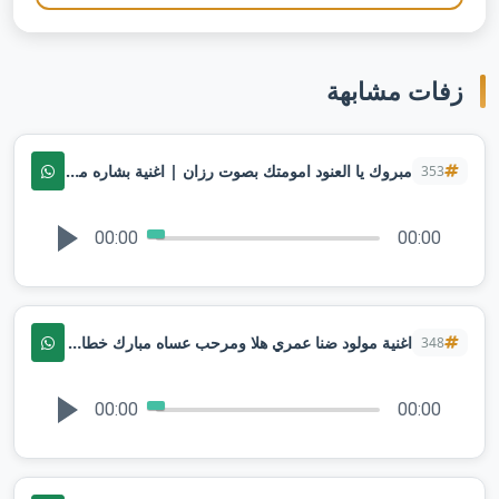
زفات مشابهة
مبروك يا العنود امومتك بصوت رزان | اغنية بشاره مولود 2024 ( حصريآ ) | تنفيذها بالاسماء
353
00:00
00:00
اغنية مولود ضنا عمري هلا ومرحب عساه مبارك خطاويك (اغنية مولود)_ حصرياً 2024 تنفيذ
348
00:00
00:00