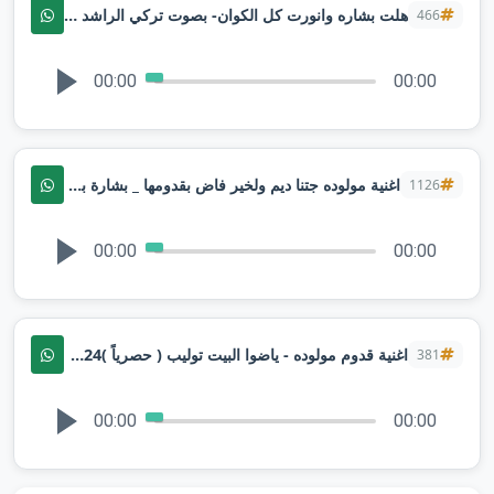
هلت بشاره وانورت كل الكوان- بصوت تركي الراشد | اغنية مولوده جديد 2024
466
00:00
00:00
اغنية مولوده جتنا ديم ولخير فاض بقدومها _ بشارة بعد خمس اسنين _ تنفيذ بالاسماء
1126
00:00
00:00
اغنية قدوم مولوده - ياضوا البيت توليب ( حصرياً )2024_ اغنية الحب الكبير
381
00:00
00:00