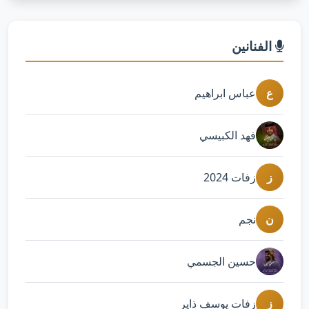
الفنانين
ع
عباس ابراهيم
فهد الكبيسي
ز
زفات 2024
ن
نجم
حسين الجسمي
ز
زفات يوسف ذاير