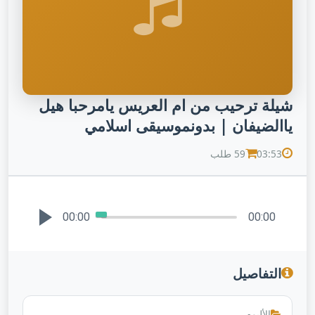
شيلة ترحيب من ام العريس يامرحبا هيل
ياالضيفان | بدونموسيقى اسلامي
03:53
59 طلب
00:00
00:00
التفاصيل
الألبوم