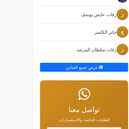
ز
زفات عايض يوسف
ج
جابر الكاسر
ز
زفات سلطان المرشد
عرض جميع الفنانين
تواصل معنا
للطلبات الخاصة والاستفسارات