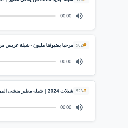
00:00
502
00:00
شيلات 2024 | شيله مطير منشى المراجل حله وحاله | اداء فهد العيباني
523
00:00