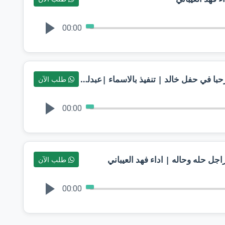
00:00
مرحبا بضيوفنا مليون - شيلة عريس مرحبا في حفل خالد | تنفيذ بالاسماء |عبدلله البرازي و فهد العيباني
طلب الآن
00:00
طلب الآن
00:00