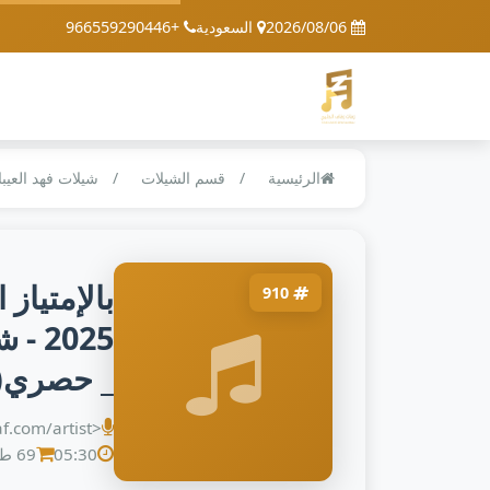
2026/08/06
السعودية
+966559290446
الرئيسية
قسم الشيلات
شيلات فهد العيب
بالإمتياز 
910
2025
_ حصري(MP3_3
<a href="https://alzafaaf.com/artist/فهد-العيباني">فهد العيباني</a> ,
05:30
69 طلب