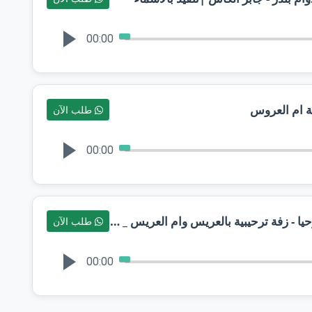
00:00
فة ام العروس
طلب الآن
00:00
زفة ام العريس جديد يالضيوف اهلن وحيا - زفة ترحيبية بالعريس وام العريس _ فيصل الراشد _ حصري
طلب الآن
00:00