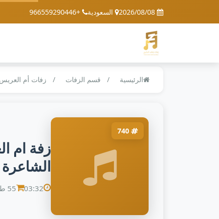
2026/08/08
السعودية
+966559290446
الرئيسية
قسم الزفات
زفات أم العريس
740
زفة ام ا
الشاعرة رو
03:32
55 طلب