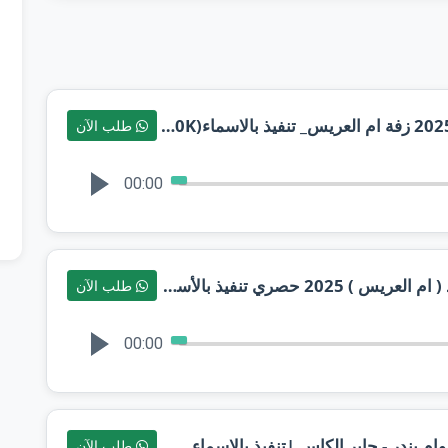
حبيبي عبدالله نوال الكويتيه | حصرياً 2025 زفة ام العريس_ تنفيذ بالاسماء(MP3_160K)
طلب الآن
00:00
زفة الليلة تهل التباشير - راشد الماجد ( ام العريس ) 2025 حصري تنفيذ بالأسماء
طلب الآن
00:00
م بندر - جابر الكاس |تنفيذ بالاسماء
طلب الآن