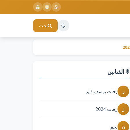
بحث
الفنانين
ز
زفات يوسف ذاير
ز
زفات 2024
ن
نجم