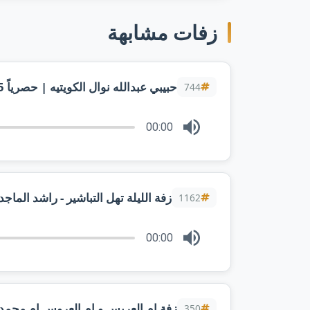
زفات مشابهة
744
00:00
1162
00:00
زفة ام العريس و ام العروس ام محمدوا
350