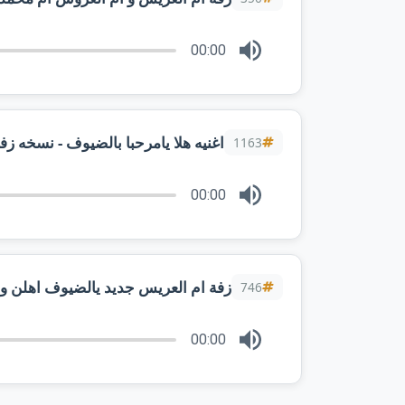
00:00
اغنيه هلا يامرحبا بالضيوف - نسخه ز
1163
00:00
746
00:00