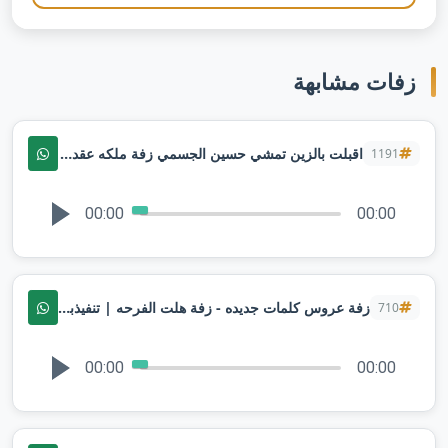
زفات مشابهة
اقبلت بالزين تمشي حسين الجسمي زفة ملكه عقد قران ( حصري ) 2025 توزيع
1191
00:00
00:00
زفة عروس كلمات جديده - زفة هلت الفرحه | تنفيذبالاسماء
710
00:00
00:00