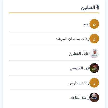
الفنانين
ن
نجم
ز
زفات سلطان المرشد
عايل القطري
فهد الكبيسي
ر
راشد الفارس
راشد الماجد