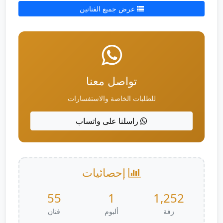
عرض جميع الفنانين
تواصل معنا
للطلبات الخاصة والاستفسارات
راسلنا على واتساب
إحصائيات
55
1
1,252
زفة
ألبوم
فنان