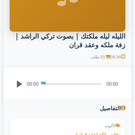
الليله ليله ملكتك | بصوت تركي الراشد |
زفة ملكه وعقد قران
08:36
85 طلب
00:00
00:00
التفاصيل
الألبوم
زفات ملكة (عقد قران)