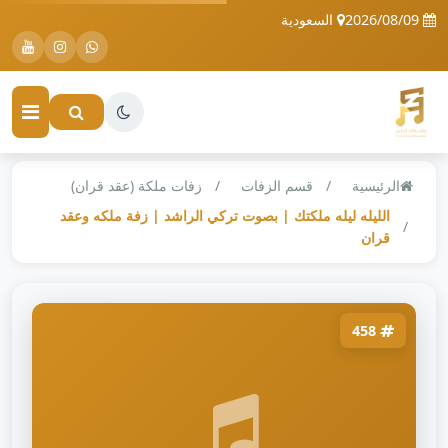
2026/08/09
السعودية
الرئيسية
قسم الزفات
زفات ملكة (عقد قران)
الليله ليله ملكتك | بصوت تركي الراشد | زفة ملكه وعقد
قران
458