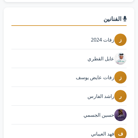
الفنانين
ز
زفات 2024
عايل القطري
ز
زفات عايض يوسف
ر
راشد الفارس
حسين الجسمي
ف
فهد العيباني