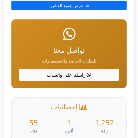
عرض جميع الفنانين
تواصل معنا
للطلبات الخاصة والاستفسارات
راسلنا على واتساب
إحصائيات
55
1
1,252
زفة
ألبوم
فنان