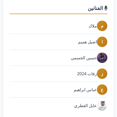
الفنانين
م
ملاك
ا
اصيل هميم
حسين الجسمي
ز
زفات 2024
ع
عباس ابراهيم
عايل القطري