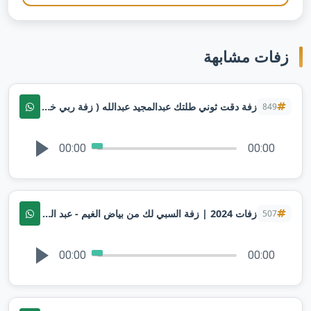
زفات مشابهة
زفة دقت ثوني طلتك عبدالمجيد عبدالله ( زفة ربي خلقها خياليه ) متسيده جيلك
849
00:00
00:00
زفات 2024 | زفة السبي لك من بياض الغيم - عبد المجيد عبدالله | لطلب بالأسماء
507
00:00
00:00