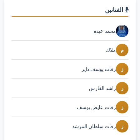
الفنانين
محمد عبده
م
ملاك
ز
زفات يوسف ذاير
ر
راشد الفارس
ز
زفات عايض يوسف
ز
زفات سلطان المرشد