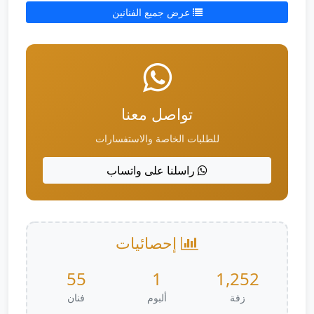
عرض جميع الفنانين
تواصل معنا
للطلبات الخاصة والاستفسارات
راسلنا على واتساب
إحصائيات
55
1
1,252
زفة
ألبوم
فنان