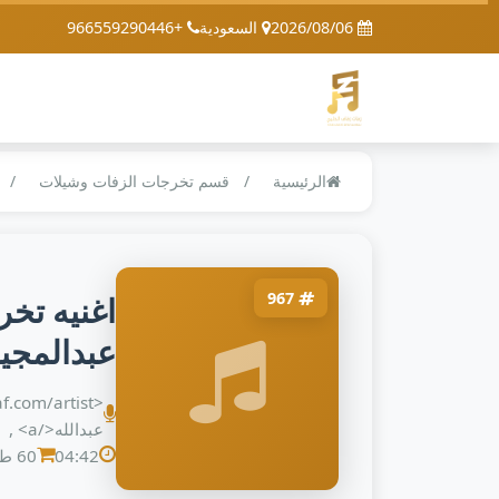
2026/08/06
السعودية
+966559290446
الرئيسية
قسم تخرجات الزفات وشيلات
967
اغنيه تخر
عبدالمجيدعب
عبدالله</a> ,
04:42
60 طلب