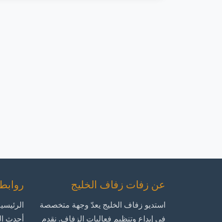
عن زفات زفاف الخليج
روابط
استديو زفاف الخليج يعدّ وجهة متخصصة
الرئيسي
في إبداع وتنظيم فعاليات الزفاف. نقدم
أحدث ال