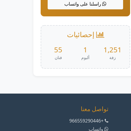
راسلنا على واتساب
إحصائيات
55
1
1,251
زفة
ألبوم
فنان
تواصل معنا
+966559290446
واتساب