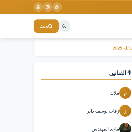
بحث
ه 2025
الفنانين
م
ملاك
ز
زفات يوسف ذاير
ماجد المهندس