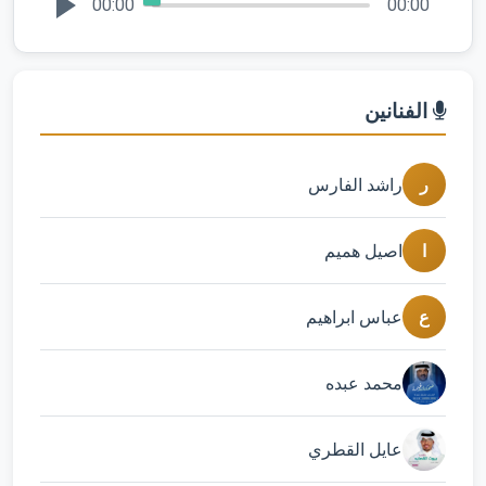
00:00
00:00
الفنانين
ر
راشد الفارس
ا
اصيل هميم
ع
عباس ابراهيم
محمد عبده
عايل القطري