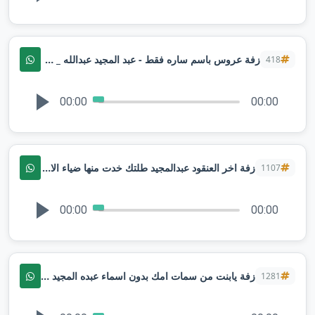
زفة عروس باسم ساره فقط - عبد المجيد عبدالله _ مثل السحابه + مقدمة شعر ابتدى ليل الفرح _ لطلب بدون حقوق | تنفيذها بالاسماء
418
00:00
00:00
زفة اخر العنقود عبدالمجيد طلتك خدت منها ضياء الاقمار (حصريا) زفات 2026
1107
00:00
00:00
زفة يابنت من سمات امك بدون اسماء عبده المجيد النسخة الاصليه لطلب
1281