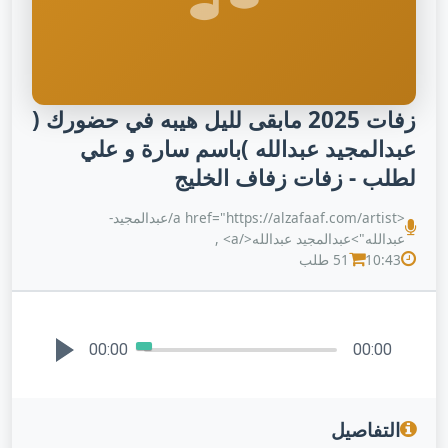
زفات 2025 مابقى لليل هيبه في حضورك (
عبدالمجيد عبدالله )باسم سارة و علي
لطلب - زفات زفاف الخليج
<a href="https://alzafaaf.com/artist/عبدالمجيد-
عبدالله">عبدالمجيد عبدالله</a> ,
10:43
51 طلب
00:00
00:00
التفاصيل