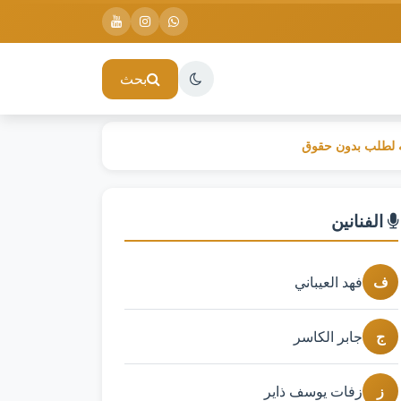
بحث
ه لطلب بدون حقوق
الفنانين
ف
فهد العيباني
ج
جابر الكاسر
ز
زفات يوسف ذاير