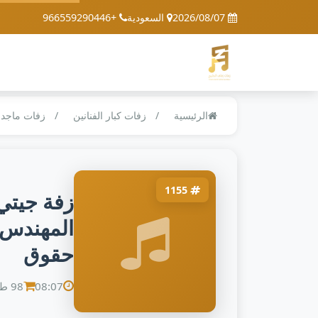
2026/08/07
السعودية
+966559290446
الرئيسية
زفات كبار الفنانين
زفات ماجد 
1155
زفة جيتي
المهندس 
حقوق
08:07
98 طلب