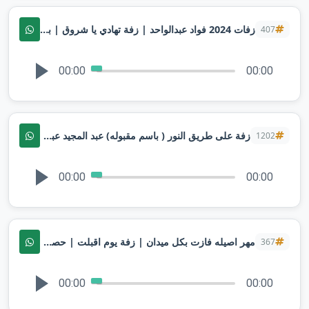
زفات 2024 فواد عبدالواحد | زفة تهادي يا شروق | بدون موسيقى | زفة باسم شروق | تنفيذها بالاسماء
407
00:00
00:00
زفة على طريق النور ( باسم مقبوله) عبد المجيد عبدلله زفة مقبوله لطلب بدون حقوق
1202
00:00
00:00
مهر اصيله فازت بكل ميدان | زفة يوم اقبلت | حصري | تنفيذ بالاسماء
367
00:00
00:00