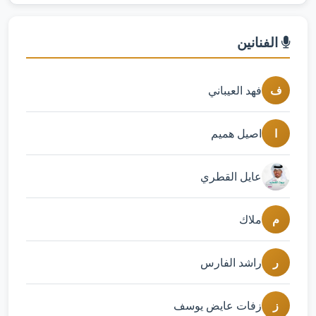
الفنانين
ف
فهد العيباني
ا
اصيل هميم
عايل القطري
م
ملاك
ر
راشد الفارس
ز
زفات عايض يوسف