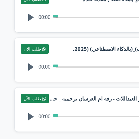
00:00
دكاء الاصطناعي) (2025.
طلب الآن
00:00
يامرحبا ياكل غالي - محمد عبده وعمر العبداللات - زفة ام العرسان ترحيبيه _ حصرياً 2026
طلب الآن
00:00