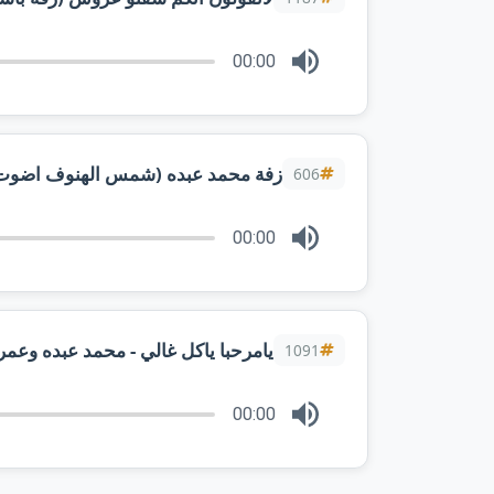
00:00
زفة محمد عبده (شمس الهنوف اضوت)_(بال
606
00:00
1091
00:00