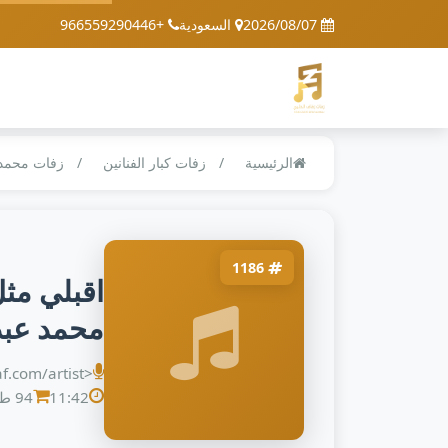
2026/08/07
السعودية
+966559290446
الرئيسية
زفات كبار الفنانين
زفات محمد 
1186
اقبلي مث
محمد عبد
<a href="https://alzafaaf.com/artist/محمد-عبده">محمد عبده</a> ,
11:42
94 طلب