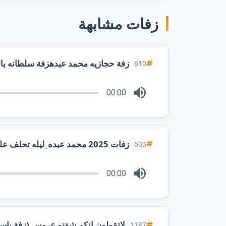
زفات مشابهة
زفة حجازيه محمد عبدهزفة سلطانه بالكور
610
00:00
زفات 2025 محمد عبده_ليله تحلف عليها_(فوز و سعود) حصري
603
00:00
لاتقولون انكم شفتو عروس (زفة باس
1187