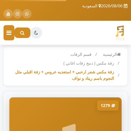
2026/08/06
السعودية
الرئيسية
قسم الزفات
زفة مكس ( دمج زفات اغاني )
زفة مكس شعر ارحبي + استعديه عروس + زفة اقبلي مثل
النجوم باسم ريناد و نواف
1279