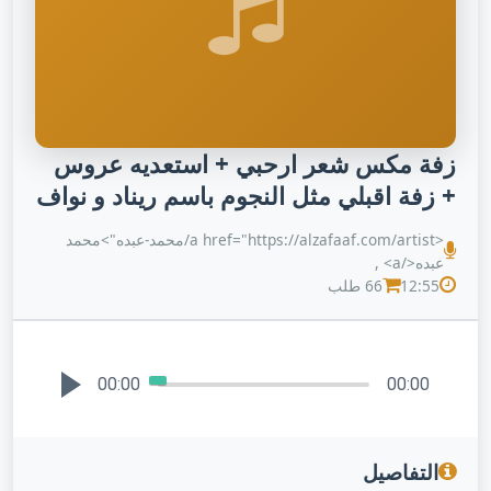
زفة مكس شعر ارحبي + استعديه عروس
+ زفة اقبلي مثل النجوم باسم ريناد و نواف
<a href="https://alzafaaf.com/artist/محمد-عبده">محمد
عبده</a> ,
12:55
66 طلب
00:00
00:00
التفاصيل