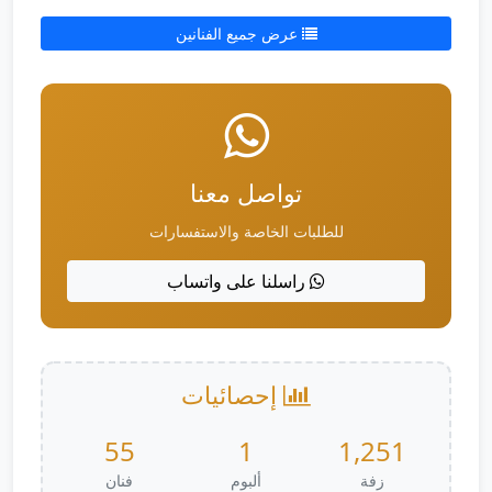
عرض جميع الفنانين
تواصل معنا
للطلبات الخاصة والاستفسارات
راسلنا على واتساب
إحصائيات
55
1
1,251
زفة
ألبوم
فنان