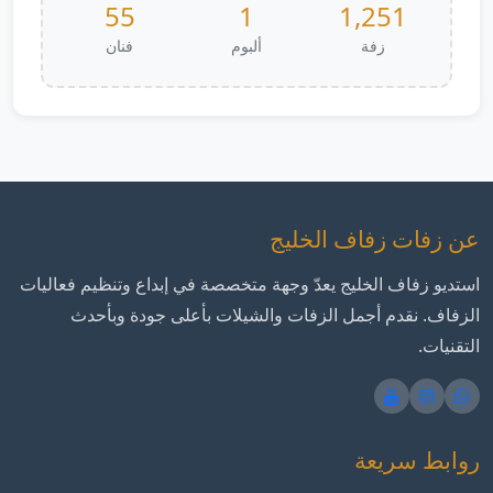
55
1
1,251
زفة
ألبوم
فنان
عن زفات زفاف الخليج
استديو زفاف الخليج يعدّ وجهة متخصصة في إبداع وتنظيم فعاليات
الزفاف. نقدم أجمل الزفات والشيلات بأعلى جودة وبأحدث
التقنيات.
روابط سريعة