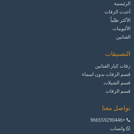
الرئيسية
أحدث الزفات
الأكثر طلباً
الألبومات
الفنانين
التصنيفات
زفات كبار الفنانين
قسم الزفات بدون اسماء
قسم الشيلات
قسم الزفات
تواصل معنا
+966559290446
واتساب