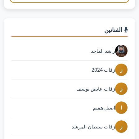
الفنانين
راشد الماجد
ز
زفات 2024
ز
زفات عايض يوسف
ا
اصيل هميم
ز
زفات سلطان المرشد