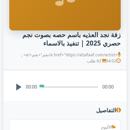
زفة نجد العذيه باسم حصه بصوت نجم
حصري 2025 | تنفيذ بالاسماء
<a href="https://alzafaaf.com/artist/نجم">نجم</a> ,
04:02
63 طلب
00:00
00:00
التفاصيل
الألبوم