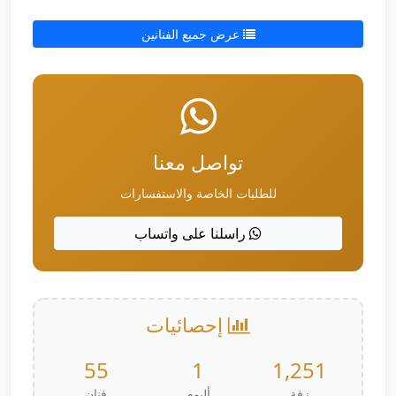
عرض جميع الفنانين
تواصل معنا
للطلبات الخاصة والاستفسارات
راسلنا على واتساب
إحصائيات
55
1
1,251
زفة
ألبوم
فنان