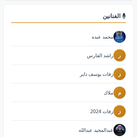
الفنانين
محمد عبده
ر
راشد الفارس
ز
زفات يوسف ذاير
م
ملاك
ز
زفات 2024
عبدالمجيد عبدالله