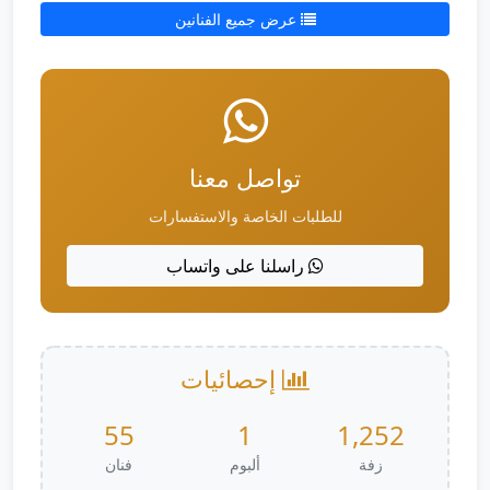
عرض جميع الفنانين
تواصل معنا
للطلبات الخاصة والاستفسارات
راسلنا على واتساب
إحصائيات
55
1
1,252
زفة
ألبوم
فنان