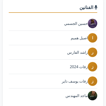
الفنانين
حسين الجسمي
ا
اصيل هميم
ر
راشد الفارس
ز
زفات 2024
ز
زفات يوسف ذاير
ماجد المهندس