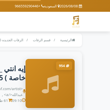
2026/08/08
السعودية
+966559290446
الرئيسية
قسم الزفات
الزفات الجديده 2026
954
إيه انتي _
خاصة ) 2025م تنفيذ بالاسماء
عبدالله</a> ,
09:10
61 طلب