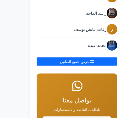
راشد الماجد
ز
زفات عايض يوسف
محمد عبده
عرض جميع الفنانين
تواصل معنا
للطلبات الخاصة والاستفسارات