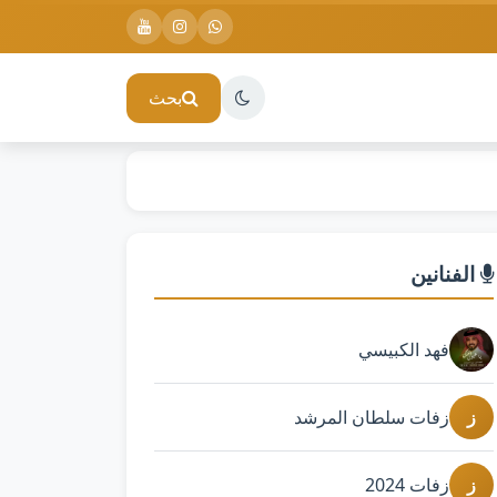
بحث
الفنانين
فهد الكبيسي
ز
زفات سلطان المرشد
ز
زفات 2024