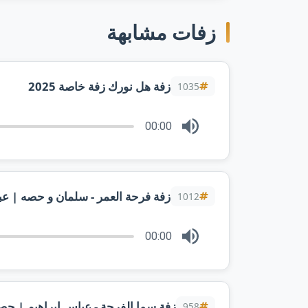
زفات مشابهة
زفة هل نورك زفة خاصة 2025
1035
00:00
زفة فرحة العمر - سلمان و حصه | عبدال
1012
00:00
زفة سما الفرحة - عباس ابراهيم | حصرياً 2025 | تنفيذ بال
958