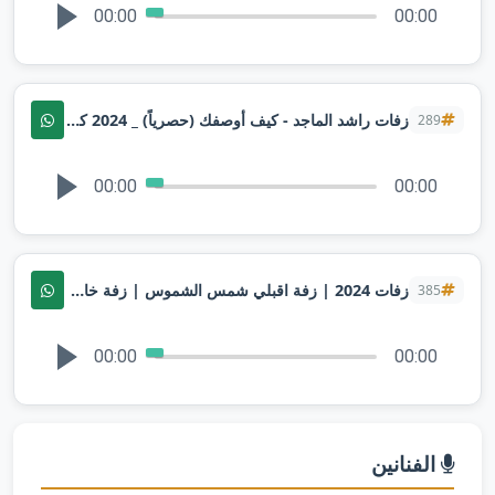
00:00
00:00
زفات راشد الماجد - كيف أوصفك (حصرياً) _ 2024 كلمات انور المشيري
289
00:00
00:00
زفات 2024 | زفة اقبلي شمس الشموس | زفة خاصه
385
00:00
00:00
الفنانين