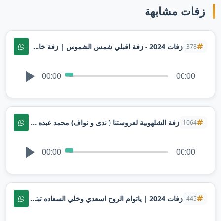
زفات مشابهة
زفات 2024 - زفة اقبلي شمس الشموس | زفة خاصه تنفيذ بالاسماء
378
00:00
00:00
زفة الشلهوبية لعروستنا ( ندى و نواف) محمد عبده 2025 | تنفيذ بالاسماء
1064
00:00
00:00
زفات 2024 | ياتوام الروح اسعدي وخلي السعاده تبتدي | بصوت السالم | اهداء من اخت لاخته | تنفيذها بالاسماء
445