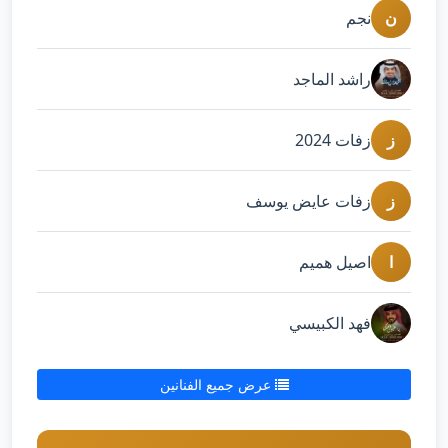
ن
نجم
راشد الماجد
ز
زفات 2024
ز
زفات عايض يوسف
ا
اصيل هميم
فهد الكبيسي
عرض جميع الفنانين