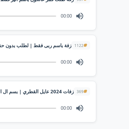
00:00
زفة باسم ربى فقط | لطلب بدون ح
1122
00:00
369
00:00