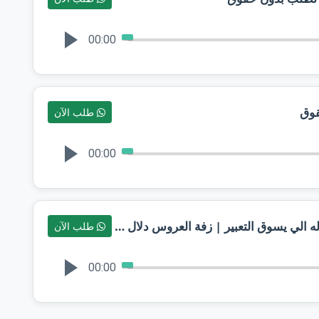
00:00
قوق
طلب الآن
00:00
زفات 2024 عايل القطري | بسم ال اله الي يسوق التعبير | زفة العروس دلال | حصرياً | تنفيذها
طلب الآن
00:00