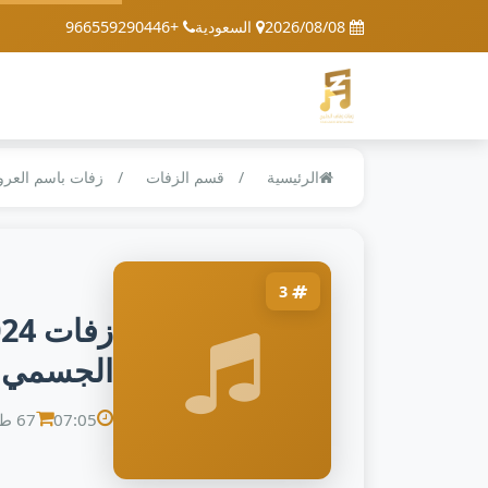
2026/08/08
السعودية
+966559290446
الرئيسية
قسم الزفات
زفات باسم العر
3
الجسمي _
07:05
67 طلب