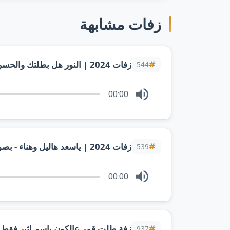
زفات مشابهة
544
00:00
زفات 2024 | ياسعد هاليل وهناء - بصوت سالم المهندس | لطلب بالأسماء
539
00:00
زفة طلت قمر عالكون باسم اثير فقط
937