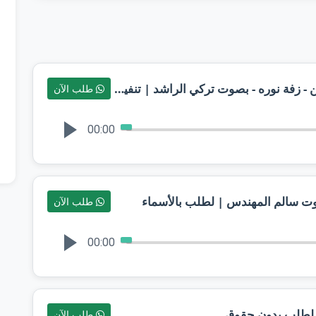
‎⁨زفات 2024 | النور هل بطلتك والحسن - زفة نوره - بصوت تركي الراشد | تنفيذها بالأسماء
طلب الآن
00:00
طلب الآن
00:00
 لطلب بدون حقوق
طلب الآن