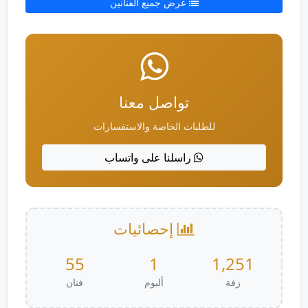
عرض جميع الفنانين
تواصل معنا
للطلبات الخاصة والاستفسارات
راسلنا على واتساب
إحصائيات
55
1
1,251
زفة
ألبوم
فنان