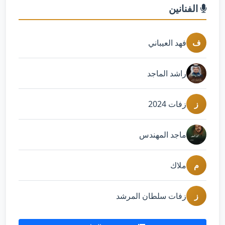
الفنانين
ف
فهد العيباني
راشد الماجد
ز
زفات 2024
ماجد المهندس
م
ملاك
ز
زفات سلطان المرشد