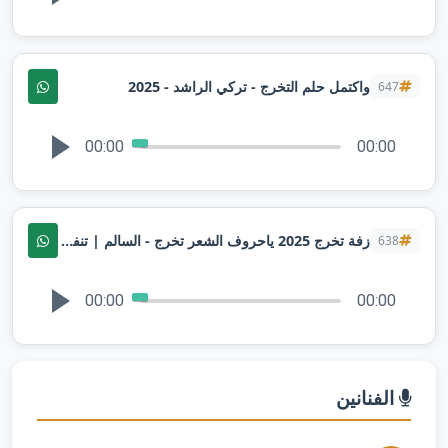
واكتمل حلم التخرج - تركي الراشد - 2025⁩
647
00:00
00:00
زفة تخرج 2025 ياحروف الشعر تخرج - السالم | تنفيذ بالاسماء
638
00:00
00:00
الفنانين