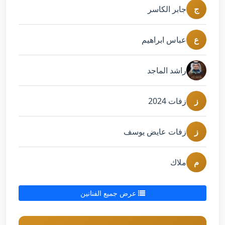
ج
جابر الكاسر
ع
عباس ابراهيم
راشد الماجد
ز
زفات 2024
ز
زفات عايض يوسف
م
ملاك
عرض جميع الفنانين