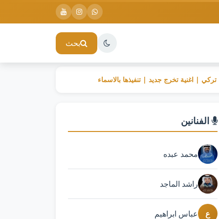
بحث
ركي | اغنية تخرج جديد | تنفيذها بالاسماء
الفنانين
محمد عبده
راشد الماجد
ع
عباس ابراهيم