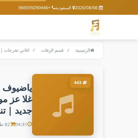
2026/08/06
السعودية
+966559290446
الرئيسية
قسم الزفات
اغاني تخرجات | زفا
443
ياضيوف اه
غلا عز م
جديد | تن
04:31
82 طلب