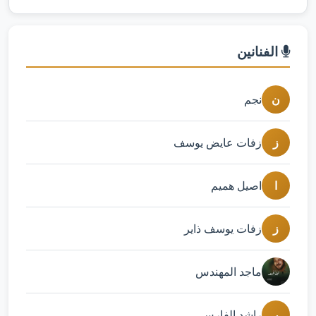
الفنانين
ن
نجم
ز
زفات عايض يوسف
ا
اصيل هميم
ز
زفات يوسف ذاير
ماجد المهندس
ر
راشد الفارس