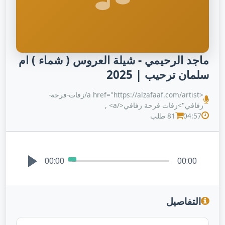
ماجد الرحيمي - شيلة العروس ( شماء ) ام
سلمان ترحيب | 2025
<a href="https://alzafaaf.com/artist/زفات-فرحة-
زفافي">زفات فرحة زفافي</a> ,
04:57
81 طلب
00:00
00:00
التفاصيل