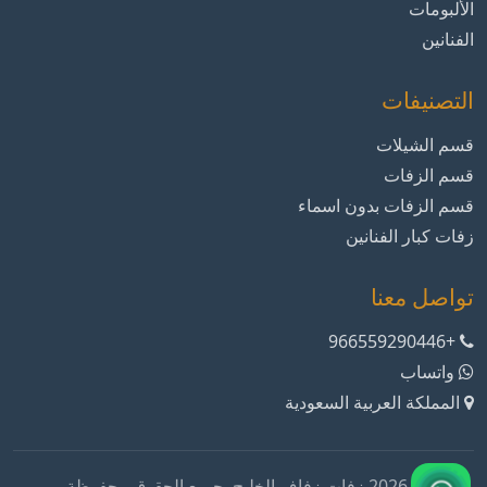
الألبومات
الفنانين
التصنيفات
قسم الشيلات
قسم الزفات
قسم الزفات بدون اسماء
زفات كبار الفنانين
تواصل معنا
+966559290446
واتساب
المملكة العربية السعودية
© 2026 زفات زفاف الخليج. جميع الحقوق محفوظة.