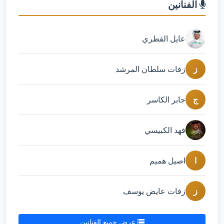
الفنانين
عايل القطري
ز
زفات سلطان المرشد
ج
جابر الكاسر
فهد الكبيسي
ا
اصيل هميم
ز
زفات عايض يوسف
عرض جميع الفنانين