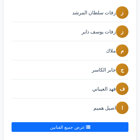
ز
زفات سلطان المرشد
ز
زفات يوسف ذاير
م
ملاك
ج
جابر الكاسر
ف
فهد العيباني
ا
اصيل هميم
عرض جميع الفنانين