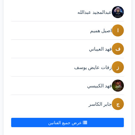
عبدالمجيد عبدالله
ا
اصيل هميم
ف
فهد العيباني
ز
زفات عايض يوسف
فهد الكبيسي
ج
جابر الكاسر
عرض جميع الفنانين