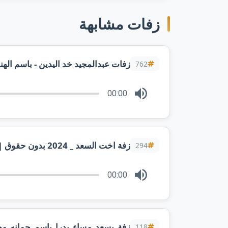
زفات مشابهة
زفات عبدالمجيد خد اليدين - باسم اله
762
00:00
زفة اخت السعد _ 2024 بدون حقوق |تنفيذ بالاسماء
294
00:00
زفة_يسعد_مساء_بدرا_باسم_جمانه_مح
118