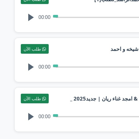
00:00
شيخه و احمد
طلب الآن
00:00
د غناء ريان | جديد2025 _
طلب الآن
00:00