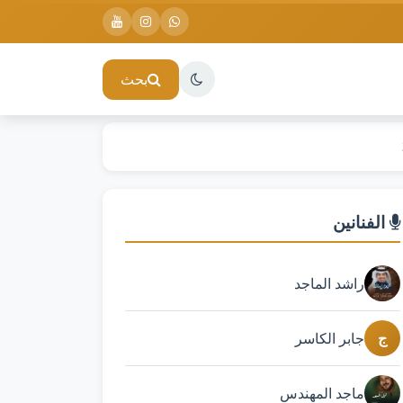
بحث
الفنانين
راشد الماجد
ج
جابر الكاسر
ماجد المهندس