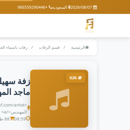
2026/08/07
السعودية
+966559290446
الرئيسية
قسم الزفات
زفات باسماء الع
626
زفة سهيله
ماجد المهن
المهندس</a> ,
08:59
88 طلب