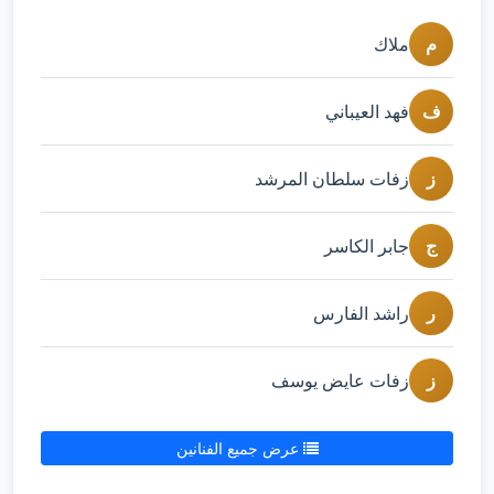
م
ملاك
ف
فهد العيباني
ز
زفات سلطان المرشد
ج
جابر الكاسر
ر
راشد الفارس
ز
زفات عايض يوسف
عرض جميع الفنانين